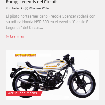
&amp; Legends del Circuit
Por
Redaccion
23 enero, 2014
El piloto norteamericano Freddie Spencer rodará con
su mítica Honda NSR 500 en el evento “Classic &
Legends” del Circuit...
Leer más
Actualidad Motos