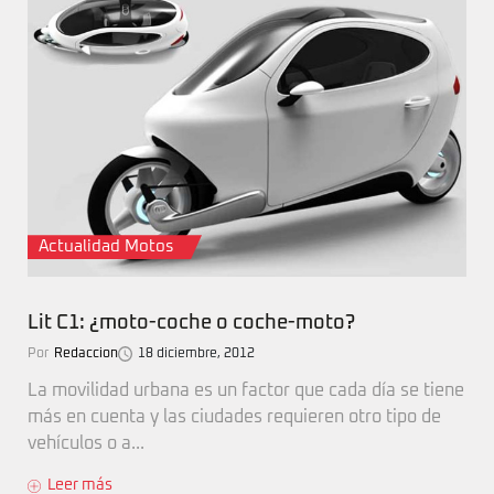
Actualidad Motos
Lit C1: ¿moto-coche o coche-moto?
Por
Redaccion
18 diciembre, 2012
La movilidad urbana es un factor que cada día se tiene
más en cuenta y las ciudades requieren otro tipo de
vehículos o a...
Leer más