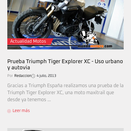
Actualidad Motos
Prueba Triumph Tiger Explorer XC - Uso urbano
y autovia
Por
Redaccion
4 julio, 2013
Gracias a Triumph España realizamos una prueba de la
Triumph Tiger Explorer XC, una moto maxitrail que
desde ya tenemos ...
Leer más