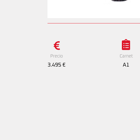
Precio
Carnet
3.495 €
A1