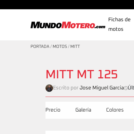
Fichas de
motos
MundoMotero.com
PORTADA
/
MOTOS
/
MITT
MITT MT 125
Escrito por
Jose Miguel Garcia
Úl
Precio
Galería
Colores