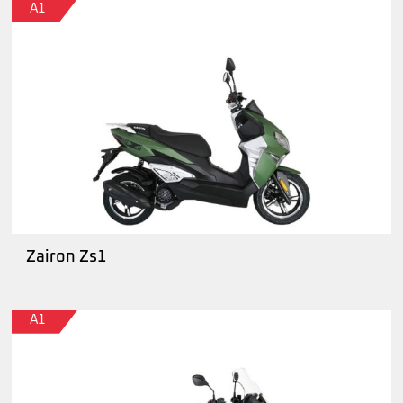
A1
Zairon Zs1
A1