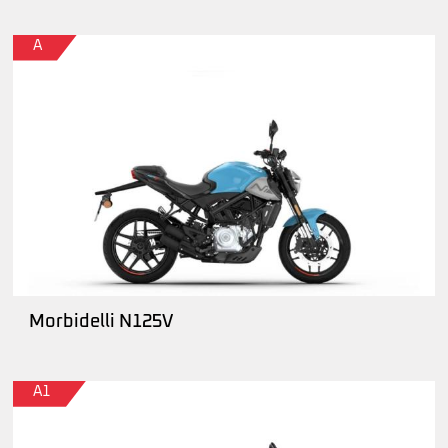
A
Morbidelli N125V
A1