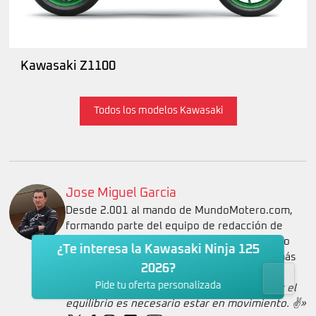
Kawasaki Z1100
Todos los modelos Kawasaki
Jose Miguel Garcia
Desde 2.001 al mando de MundoMotero.com,
formando parte del equipo de redacción de
competición y producto, así como realizando
¿Te interesa la Kawasaki Ninja 125
pruebas de motos y scooters desde hace más
2026?
de 15 años.
Pide tu oferta personalizada
«La vida es como ir en moto: para mantener el
equilibrio es necesario estar en movimiento. ✌️»