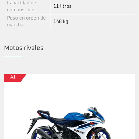
Capacidad de
11 litros
combustible
Peso en orden de
148 kg
marcha
Motos rivales
A1