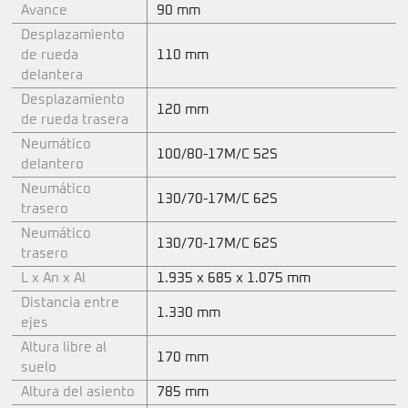
Avance
90 mm
Desplazamiento
de rueda
110 mm
delantera
Desplazamiento
120 mm
de rueda trasera
Neumático
100/80-17M/C 52S
delantero
Neumático
130/70-17M/C 62S
trasero
Neumático
130/70-17M/C 62S
trasero
L x An x Al
1.935 x 685 x 1.075 mm
Distancia entre
1.330 mm
ejes
Altura libre al
170 mm
suelo
Altura del asiento
785 mm