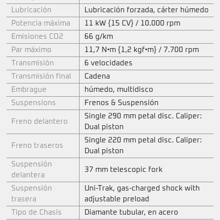
Lubricación
Lubricación forzada, cárter húmedo
Potencia máxima
11 kW {15 CV} / 10.000 rpm
Emisiones CO2
66 g/km
Par máximo
11,7 N•m {1,2 kgf•m} / 7.700 rpm
Transmisión
6 velocidades
Transmisión final
Cadena
Embrague
húmedo, multidisco
Suspensions
Frenos & Suspensión
Single 290 mm petal disc. Caliper:
Freno delantero
Dual piston
Single 220 mm petal disc. Caliper:
Freno traseros
Dual piston
Suspensión
37 mm telescopic fork
delantera
Suspensión
Uni-Trak, gas-charged shock with
trasera
adjustable preload
Tipo de Chasis
Diamante tubular, en acero