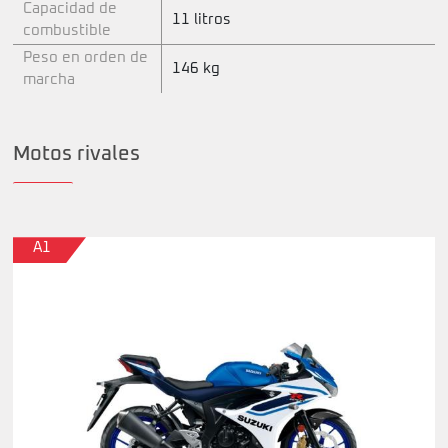
Capacidad de
11 litros
combustible
Peso en orden de
146 kg
marcha
Motos rivales
A1