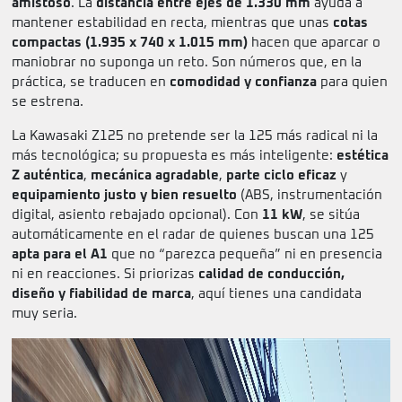
amistoso
. La
distancia entre ejes de 1.330 mm
ayuda a
mantener estabilidad en recta, mientras que unas
cotas
compactas (1.935 x 740 x 1.015 mm)
hacen que aparcar o
maniobrar no suponga un reto. Son números que, en la
práctica, se traducen en
comodidad y confianza
para quien
se estrena.
La Kawasaki Z125 no pretende ser la 125 más radical ni la
más tecnológica; su propuesta es más inteligente:
estética
Z auténtica
,
mecánica agradable
,
parte ciclo eficaz
y
equipamiento justo y bien resuelto
(ABS, instrumentación
digital, asiento rebajado opcional). Con
11 kW
, se sitúa
automáticamente en el radar de quienes buscan una 125
apta para el A1
que no “parezca pequeña” ni en presencia
ni en reacciones. Si priorizas
calidad de conducción,
diseño y fiabilidad de marca
, aquí tienes una candidata
muy seria.