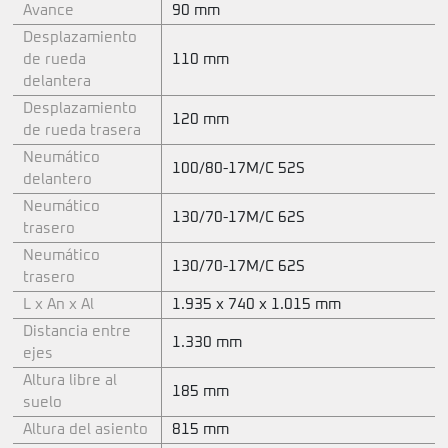
Avance
90 mm
Desplazamiento
de rueda
110 mm
delantera
Desplazamiento
120 mm
de rueda trasera
Neumático
100/80-17M/C 52S
delantero
Neumático
130/70-17M/C 62S
trasero
Neumático
130/70-17M/C 62S
trasero
L x An x Al
1.935 x 740 x 1.015 mm
Distancia entre
1.330 mm
ejes
Altura libre al
185 mm
suelo
Altura del asiento
815 mm