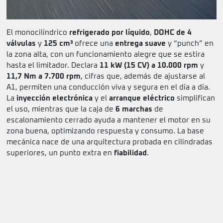
El monocilíndrico
refrigerado por líquido
,
DOHC de 4
válvulas
y
125 cm³
ofrece una
entrega suave
y “punch” en
la zona alta, con un funcionamiento alegre que se estira
hasta el limitador. Declara
11 kW (15 CV) a 10.000 rpm
y
11,7 Nm a 7.700 rpm
, cifras que, además de ajustarse al
A1, permiten una conducción viva y segura en el día a día.
La
inyección electrónica
y el
arranque eléctrico
simplifican
el uso, mientras que la caja de
6 marchas
de
escalonamiento cerrado ayuda a mantener el motor en su
zona buena, optimizando respuesta y consumo. La base
mecánica nace de una arquitectura probada en cilindradas
superiores, un punto extra en
fiabilidad
.