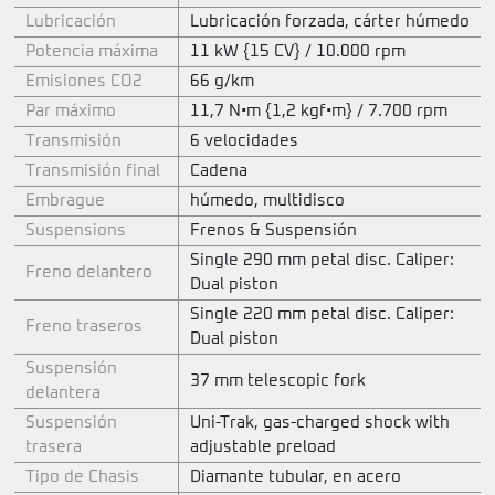
Lubricación
Lubricación forzada, cárter húmedo
Potencia máxima
11 kW {15 CV} / 10.000 rpm
Emisiones CO2
66 g/km
Par máximo
11,7 N•m {1,2 kgf•m} / 7.700 rpm
Transmisión
6 velocidades
Transmisión final
Cadena
Embrague
húmedo, multidisco
Suspensions
Frenos & Suspensión
Single 290 mm petal disc. Caliper:
Freno delantero
Dual piston
Single 220 mm petal disc. Caliper:
Freno traseros
Dual piston
Suspensión
37 mm telescopic fork
delantera
Suspensión
Uni-Trak, gas-charged shock with
trasera
adjustable preload
Tipo de Chasis
Diamante tubular, en acero