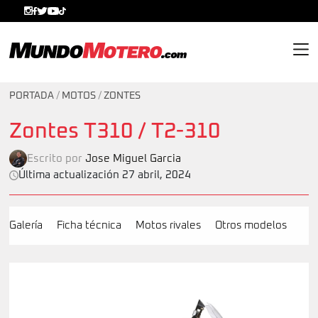
MundoMotero.com
PORTADA
/
MOTOS
/
ZONTES
Zontes T310 / T2-310
Escrito por
Jose Miguel Garcia
Última actualización 27 abril, 2024
Galería
Ficha técnica
Motos rivales
Otros modelos