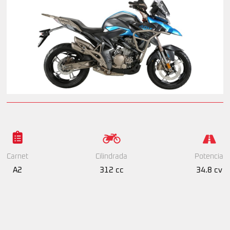
Cilindrada
Potencia
Carnet
312 cc
34.8 cv
A2