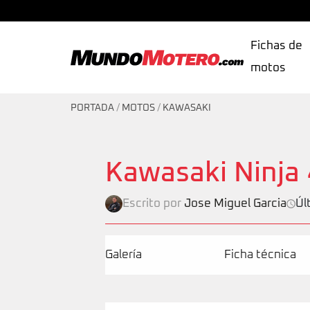
Fichas de
motos
MundoMotero.com
PORTADA
/
MOTOS
/
KAWASAKI
Kawasaki Ninja
Escrito por
Jose Miguel Garcia
Úl
Galería
Ficha técnica