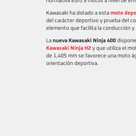
normativa Euro 5 motos a nivel de em
Kawasaki ha dotado a esta
moto depo
del carácter deportivo y prueba del c
elemento que facilita la conducción y
La
nueva Kawasaki Ninja 400
dispone 
Kawasaki Ninja H2
y que utiliza el m
de 1,405 mm se favorece una moto ági
orientación deportiva.